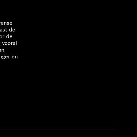
ranse
ast de
oor de
 vooral
an
nger en