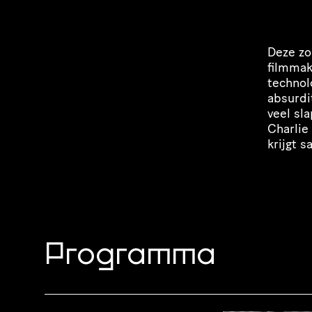
Deze zo
filmmak
tech­no­
absur­d
veel sl
Charlie
krijgt 
Programma