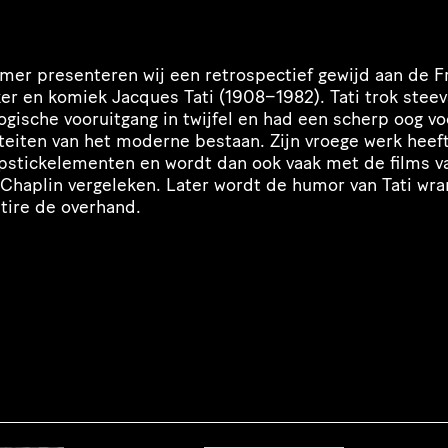
mer presenteren wij een retro­spec­tief gewijd aan de F
er en komiek Jacques Tati (1908−1982). Tati trok steev
lo­gi­sche vooruitgang in twijfel en had een scherp oog v
i­teiten van het moderne bestaan. Zijn vroege werk heeft
ap­stick­ele­menten en wordt dan ook vaak met de films v
 Chaplin vergeleken. Later wordt de humor van Tati wra
satire de overhand.