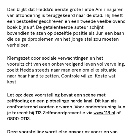
Dan blijkt dat Hedda's eerste grote liefde Amir na jaren
van afzondering is teruggekeerd naar de stad. Hij heeft
een bestseller geschreven en een tweede veelbelovend
boek bijna af. De getalenteerde auteur schijnt
bovendien te azen op dezelfde positie als Jur, een baan
die de geldproblemen van het jonge stel zou moeten
verhelpen.
Klemgezet door sociale verwachtingen en het
vooruitzicht van een onbevredigend leven vol verveling,
zoekt Hedda steeds naar manieren om elke situatie
naar haar hand te zetten. Controle wil ze. Koste wat
kost.
Let op: deze voorstelling bevat een scène met
zelfdoding en een plotselinge harde knal. Dit kan als
confronterend worden ervaren. Voor ondersteuning kun
je terecht bij 113 Zelfmoordpreventie via
www.113.nl
of
0800-0113.
Deze voor­stel­ling wordt elke opvoering voorzien van