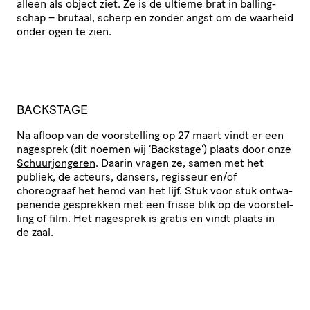
alleen als object ziet. Ze is de ultieme brat in balling­
schap – brutaal, scherp en zonder angst om de waarheid
onder ogen te zien.
BACKSTAGE
Na afloop van de voor­stel­ling op 27 maart vindt er een
nagesprek (dit noemen wij
‘
Backstage
’) plaats door onze
Schuur­jon­geren
. Daarin vragen ze, samen met het
publiek, de acteurs, dansers, regisseur en/​of
choreograaf het hemd van het lijf. Stuk voor stuk ontwa­
pe­nende gesprekken met een frisse blik op de voor­stel­
ling of film. Het nagesprek is gratis en vindt plaats in
de zaal.