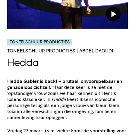
TONEELSCHUUR PRODUCTIES
TONEELSCHUUR PRODUCTIES | ABDEL DAOUDI
Hedda
Hedda Gabler is back! – brutaal, onvoor­spel­baar en
genadeloos zichzelf.
Maar deze keer is ze niet de ​
‘opstandige’ vrouw zoals we haar kennen uit Henrik
Ibsens klassieker. In
Hedda
keert Ibsens iconische
personage terug als een jonge vrouw van kleur, klem
tussen alle verwach­tingen die omgeving, familie en
samenleving haar opleggen.
Vrijdag 27 maart: i.v.m. ziekte komt de voorstelling voor