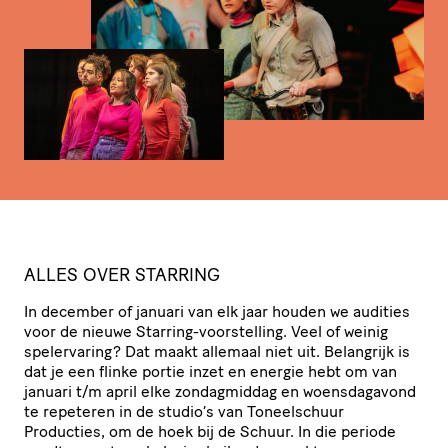
ALLES OVER STARRING
In december of januari van elk jaar houden we audities
voor de nieuwe Starring-voor­stel­ling. Veel of weinig
spel­er­va­ring? Dat maakt allemaal niet uit. Belangrijk is
dat je een flinke portie inzet en energie hebt om van
januari t/​m april elke zondag­middag en woens­dag­avond
te repeteren in de studio’s van Toneel­schuur
Producties, om de hoek bij de Schuur. In die periode