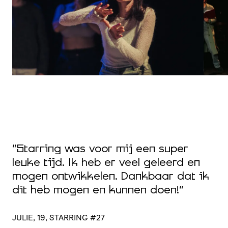
“
m
“Starring was voor mij een super
e
leuke tijd. Ik heb er veel geleerd en
i
n
mogen ontwikkelen. Dankbaar dat ik
m
dit heb mogen en kunnen doen!”
v
b
i
JULIE, 19, STARRING #27
S