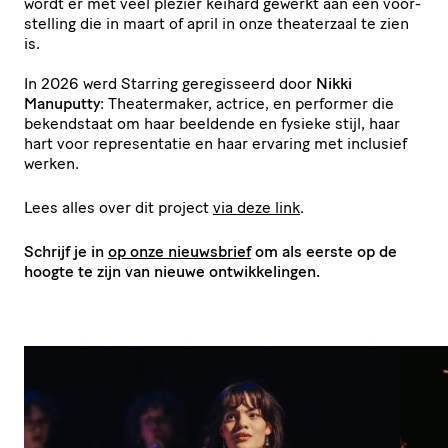
wordt er met veel plezier keihard gewerkt aan een voor­
stel­ling die in maart of april in onze theaterzaal te zien
is.
In 2026 werd Starring gere­gis­seerd door
Nikki
Manuputty
: Thea­ter­maker, actrice, en performer die
bekendstaat om haar beeldende en fysieke stijl, haar
hart voor repre­sen­tatie en haar ervaring met inclusief
werken.
Lees alles over dit project
via deze link
.
Schrijf je in
op onze nieuwsbrief
om als eerste op de
hoogte te zijn van nieuwe ontwikkelingen.