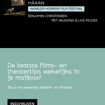
HÄXAN
HAARLEM HORROR FILM FESTIVAL
BENJAMIN CHRISTENSEN
MET INLEIDING & LIVE MUZIEK
De laatste films- en
theatertips wekelijks in
je mailbox?
Stuur mij wekelijks theater- en filmtips.
INSCHRIJVEN