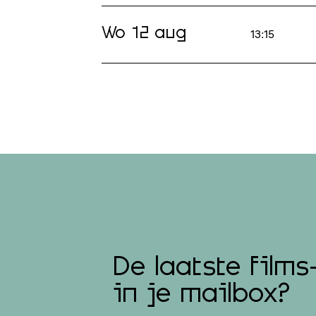
Wo 12 aug
13:15
De laatste films
in je mailbox?