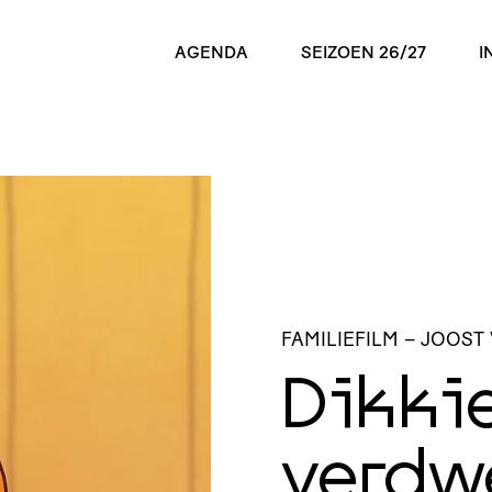
AGENDA
SEIZOEN 26/27
I
FAMILIEFILM
– JOOST
Dikki
verdw