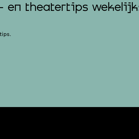
- en theatertips wekelijk
tips.