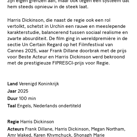
zijn eigen grenzen aan, maar ook tegen een systeem dat
hem steeds opnieuw in de steek laat.
Harris Dickinson, die naast de regie ook een rol
vertolkt, schetst in Urchin een rauwe en meeslepende
karakterstudie, balancerend tussen sociaal realisme en
zwarte absurditeit. De film ging in wereldpremière in de
sectie Un Certain Regard op het Filmfestival van
Cannes 2025, waar Frank Dillane doorbrak met de prijs
voor Beste Acteur en Harris Dickinson werd bekroond
met de prestigieuze FIPRESCI-prijs voor Regie.
Land
Verenigd Koninkrijk
Jaar
2025
Duur
100 min
Taal
Engels, Nederlands ondertiteld
Regie
Harris Dickinson
Acteurs
Frank Dillane, Harris Dickinson, Megan Northam,
Amr Waked, Karen Khymchuck, Shonagh Marie