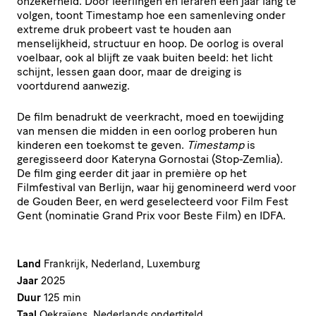
onzekerheid. Door leerlingen en leraren een jaar lang te
volgen, toont Timestamp hoe een samenleving onder
extreme druk probeert vast te houden aan
menselijkheid, structuur en hoop. De oorlog is overal
voelbaar, ook al blijft ze vaak buiten beeld: het licht
schijnt, lessen gaan door, maar de dreiging is
voortdurend aanwezig.
De film benadrukt de veerkracht, moed en toewijding
van mensen die midden in een oorlog proberen hun
kinderen een toekomst te geven.
Timestamp
is
geregisseerd door Kateryna Gornostai (Stop-Zemlia).
De film ging eerder dit jaar in première op het
Filmfestival van Berlijn, waar hij genomineerd werd voor
de Gouden Beer, en werd geselecteerd voor Film Fest
Gent (nominatie Grand Prix voor Beste Film) en IDFA.
Land
Frankrijk, Nederland, Luxemburg
Jaar
2025
Duur
125 min
Taal
Oekraïens, Nederlands ondertiteld