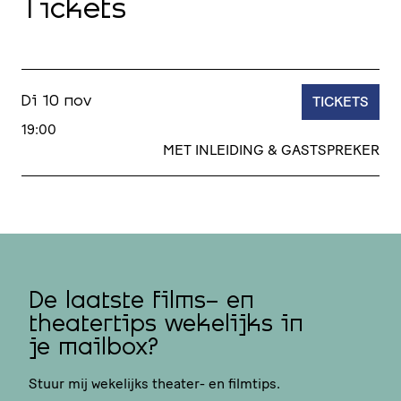
Tickets
TICKETS
Di 10 nov
19:00
MET INLEIDING & GASTSPREKER
De laatste films- en
theatertips wekelijks in
je mailbox?
Stuur mij wekelijks theater- en filmtips.