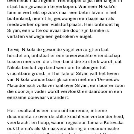
overheidsmaatregelen. Het koppel blijkt niet langer in
staat hun gewassen te verkopen. Wanneer Nikola’s
familie vertrekt op zoek naar een beter leven in het
buitenland, neemt hij gedwongen een baan aan als
medewerker op een vuilstortplaats. Hier ontmoet hij
Silyan, een witte ooievaar die door zijn familie is
verlaten vanwege een gebroken vleugel.
Terwijl Nikola de gewonde vogel verzorgt en laat
herstellen, ontstaat er een onverwachte vriendschap
tussen mens en dier. Een band die zo sterk wordt, dat
Nikola besluit zijn land weer om te ploegen tot
vruchtbare grond. In The Tale of Silyan valt het leven
van Nikola wonderbaarlijk samen met een 17e-eeuws
Macedonisch volksverhaal over Silyan, een boerenzoon
die door zijn vader wordt vervloekt en daardoor in een
eenzame ooievaar verandert.
Het resultaat is een diep ontroerende, intieme
documentaire over de stille kracht van verbondenheid,
veerkracht en hoop, waarin regisseur Tamara Kotevska
ook thema’s als klimaatverandering en economische