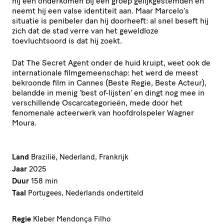
hij een onderkomen bij een groep gelijkgestemden en
neemt hij een valse identiteit aan. Maar Marcelo’s
situatie is penibeler dan hij doorheeft: al snel beseft hij
zich dat de stad verre van het geweldloze
toevluchtsoord is dat hij zoekt.
Dat The Secret Agent onder de huid kruipt, weet ook de
internationale filmgemeenschap: het werd de meest
bekroonde film in Cannes (Beste Regie, Beste Acteur),
belandde in menig ‘best of-lijsten’ en dingt nog mee in
verschillende Oscarcategorieën, mede door het
fenomenale acteerwerk van hoofdrolspeler Wagner
Moura.
Land
Brazilië, Nederland, Frankrijk
Jaar
2025
Duur
158 min
Taal
Portugees, Nederlands ondertiteld
Regie
Kleber Mendonça Filho