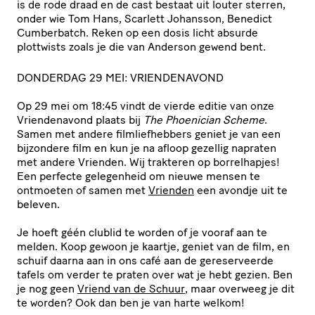
is de rode draad en de cast bestaat uit louter sterren,
onder wie Tom Hans, Scarlett Johansson, Benedict
Cumberbatch. Reken op een dosis licht absurde
plottwists zoals je die van Anderson gewend bent.
DONDERDAG 29 MEI: VRIENDENAVOND
Op 29 mei om 18:45 vindt de vierde editie van onze
Vrien­den­avond plaats bij
The Phoenician Scheme
.
Samen met andere film­lief­heb­bers geniet je van een
bijzondere film en kun je na afloop gezellig napraten
met andere Vrienden. Wij trakteren op borrelhapjes!
Een perfecte gelegenheid om nieuwe mensen te
ontmoeten of samen met
Vrienden
een avondje uit te
beleven.
Je hoeft géén clublid te worden of je vooraf aan te
melden. Koop gewoon je kaartje, geniet van de film, en
schuif daarna aan in ons café aan de gere­ser­veerde
tafels om verder te praten over wat je hebt gezien. Ben
je nog geen
Vriend van de Schuur
, maar overweeg je dit
te worden? Ook dan ben je van harte welkom!