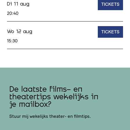
TICKETS
Di 11 aug
20:40
TICKETS
Wo 12 aug
15:30
De laatste films- en
theatertips wekelijks in
je mailbox?
Stuur mij wekelijks theater- en filmtips.