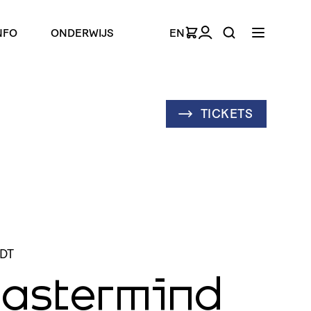
NFO
ONDERWIJS
EN
TICKETS
RDT
astermind