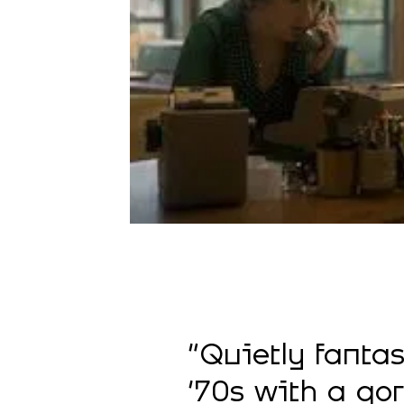
“Quietly fantas
'70s with a go