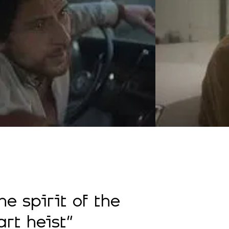
he spirit of the
rt heist”