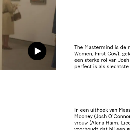
The Mastermind is de ni
Women, First Cow), gek
een sterke rol van Jos
perfect is als slechtste
In een uithoek van Mas
Mooney (Josh O'Connor) 
vrouw (Alana Haim, Lico
voorhoudt dat hij een g