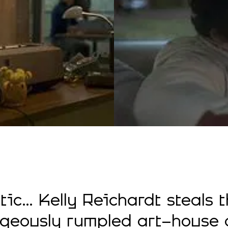
tic… Kelly Reichardt steals t
rgeously rumpled art-house a