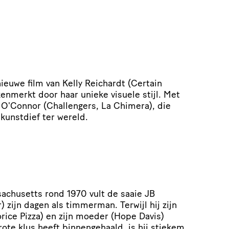
euwe film van Kelly Reichardt (Certain
enmerkt door haar unieke visuele stijl. Met
h O'Connor (Challengers, La Chimera), die
 kunstdief ter wereld.
sachusetts rond 1970 vult de saaie JB
zijn dagen als timmerman. Terwijl hij zijn
rice Pizza) en zijn moeder (Hope Davis)
rote klus heeft binnengehaald, is hij stiekem