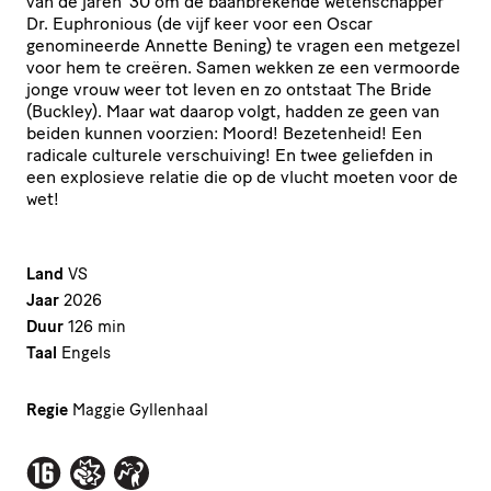
van de jaren ’30 om de baanbrekende wetenschapper
Dr. Euphronious (de vijf keer voor een Oscar
genomineerde Annette Bening) te vragen een metgezel
voor hem te creëren. Samen wekken ze een vermoorde
jonge vrouw weer tot leven en zo ontstaat The Bride
(Buckley). Maar wat daarop volgt, hadden ze geen van
beiden kunnen voorzien: Moord! Bezetenheid! Een
radicale culturele verschuiving! En twee geliefden in
een explosieve relatie die op de vlucht moeten voor de
wet!
Land
VS
Jaar
2026
Duur
126 min
Taal
Engels
Regie
Maggie Gyllenhaal