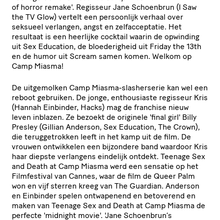
of horror remake'. Regisseur Jane Schoenbrun (I Saw
the TV Glow) vertelt een persoonlijk verhaal over
seksueel verlangen, angst en zelfacceptatie. Het
resultaat is een heerlijke cocktail waarin de opwinding
uit Sex Education, de bloederigheid uit Friday the 13th
en de humor uit Scream samen komen. Welkom op
Camp Miasma!
De uitgemolken Camp Miasma-slasherserie kan wel een
reboot gebruiken. De jonge, enthousiaste regisseur Kris
(Hannah Einbinder, Hacks) mag de franchise nieuw
leven inblazen. Ze bezoekt de originele 'final girl' Billy
Presley (Gillian Anderson, Sex Education, The Crown),
die teruggetrokken leeft in het kamp uit de film. De
vrouwen ontwikkelen een bijzondere band waardoor Kris
haar diepste verlangens eindelijk ontdekt. Teenage Sex
and Death at Camp Miasma werd een sensatie op het
Filmfestival van Cannes, waar de film de Queer Palm
won en vijf sterren kreeg van The Guardian. Anderson
en Einbinder spelen ontwapenend en betoverend en
maken van Teenage Sex and Death at Camp Miasma de
perfecte 'midnight movie'. 'Jane Schoenbrun’s