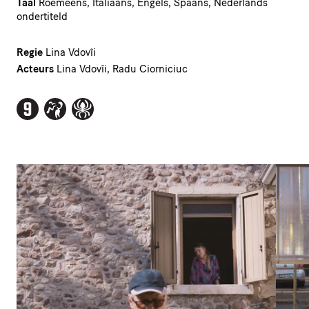
Taal
Roemeens, Italiaans, Engels, Spaans, Nederlands
ondertiteld
Regie
Lina Vdovîi
Acteurs
Lina Vdovîi, Radu Ciorniciuc