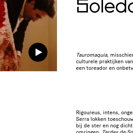
Soled
Tauromaquia
, misschie
culturele praktijken va
een toreador en onbetwi
Rigoureus, intens, ong
Serra lokken toeschouw
bij de ster en nog dic
omringen.
Tardes de S