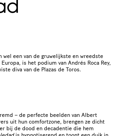
ad
n wel een van de gruwelijkste en wreedste
n Europa, is het podium van Andrés Roca Rey,
ste diva van de Plazas de Toros.
eremd – de perfecte beelden van Albert
ers uit hun comfortzone, brengen ze dicht
hter bij de dood en decadentie die hem
oledad
is hypnotiserend en toont een duik in