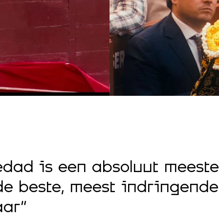
edad is een absoluut meest
e beste, meest indringende
aar”