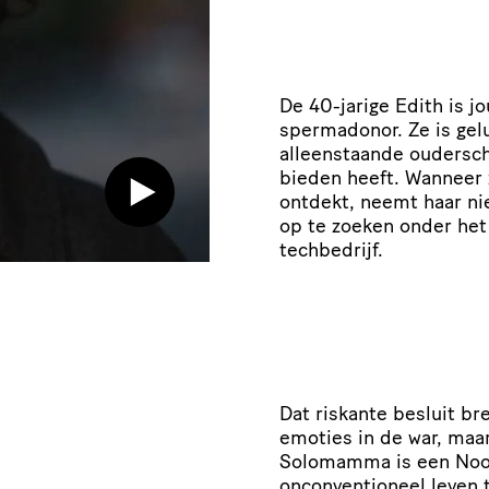
De 40-jarige Edith is j
spermadonor. Ze is gel
alleenstaande oudersch
bieden heeft. Wanneer 
ontdekt, neemt haar ni
op te zoeken onder het 
techbedrijf.
Dat riskante besluit br
emoties in de war, maa
Solomamma is een Noo
onconventioneel leven 