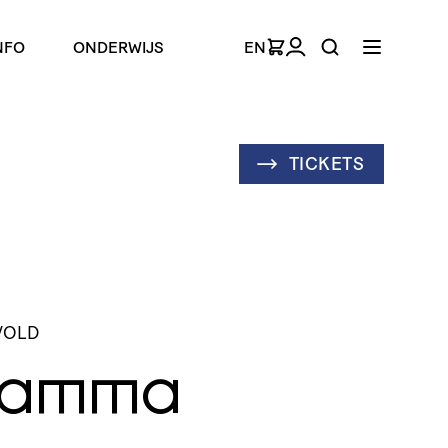
NFO
ONDERWIJS
EN
TICKETS
VOLD
mamma