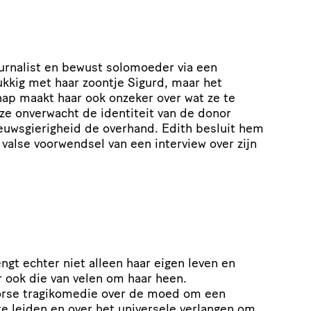
ournalist en bewust solomoeder via een
ukkig met haar zoontje Sigurd, maar het
ap maakt haar ook onzeker over wat ze te
ze onverwacht de identiteit van de donor
euwsgierigheid de overhand. Edith besluit hem
valse voorwendsel van een interview over zijn
engt echter niet alleen haar eigen leven en
r ook die van velen om haar heen.
rse tragikomedie over de moed om een
te leiden en over het universele verlangen om