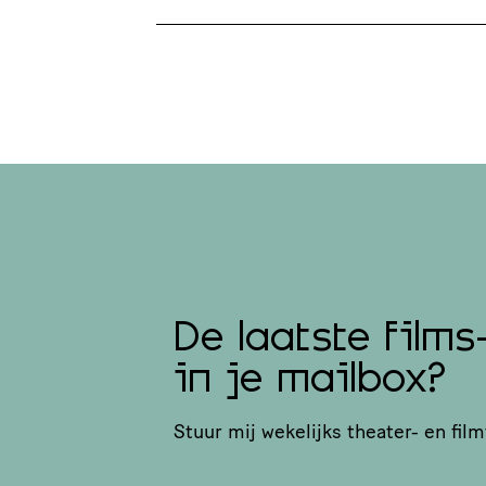
De laatste films
in je mailbox?
Stuur mij wekelijks theater- en film