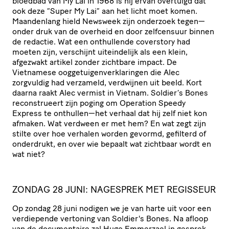
bloedbad van My Lai in 1968 is hij ervan overtuigd dat
ook deze “Super My Lai” aan het licht moet komen.
Maandenlang hield Newsweek zijn onderzoek tegen—
onder druk van de overheid en door zelfcensuur binnen
de redactie. Wat een onthullende coverstory had
moeten zijn, verschijnt uiteindelijk als een klein,
afgezwakt artikel zonder zichtbare impact. De
Vietnamese ooggetuigenverklaringen die Alec
zorgvuldig had verzameld, verdwijnen uit beeld. Kort
daarna raakt Alec vermist in Vietnam. Soldier’s Bones
reconstrueert zijn poging om Operation Speedy
Express te onthullen—het verhaal dat hij zelf niet kon
afmaken. Wat verdween er met hem? En wat zegt zijn
stilte over hoe verhalen worden gevormd, gefilterd of
onderdrukt, en over wie bepaalt wat zichtbaar wordt en
wat niet?
ZONDAG 28 JUNI: NAGESPREK MET REGISSEUR
Op zondag 28 juni nodigen we je van harte uit voor een
verdiepende vertoning van Soldier's Bones. Na afloop
van de documentaire zal Hugo Emmerzael in gesprek