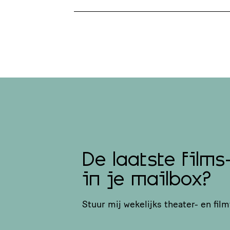
De laatste films
in je mailbox?
Stuur mij wekelijks theater- en film