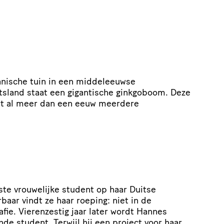
tanische tuin in een middeleeuwse
itsland staat een gigantische ginkgoboom. Deze
ert al meer dan een eeuw meerdere
ste vrouwelijke student op haar Duitse
baar vindt ze haar roeping: niet in de
afie. Vierenzestig jaar later wordt Hannes
nde student. Terwijl hij een project voor haar