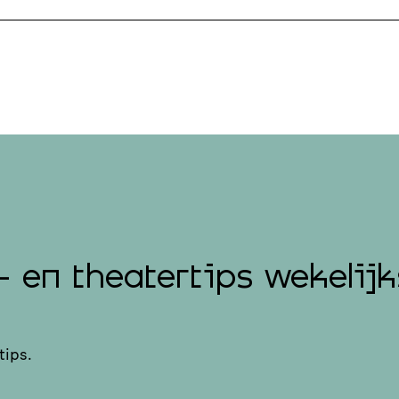
- en theatertips wekelijk
tips.