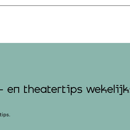
- en theatertips wekelijk
tips.