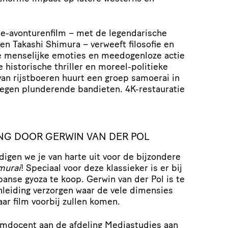
e-avonturenfilm – met de legendarische
en Takashi Shimura – verweeft filosofie en
e menselijke emoties en meedogenloze actie
e historische thriller en moreel-politieke
van rijstboeren huurt een groep samoerai in
egen plunderende bandieten. 4K-restauratie
DING DOOR GERWIN VAN DER POL
igen we je van harte uit voor de bijzondere
murai
! Speciaal voor deze klassieker is er bij
panse gyoza te koop. Gerwin van der Pol is te
nleiding verzorgen waar de vele dimensies
aar film voorbij zullen komen.
ilmdocent aan de afdeling Mediastudies aan