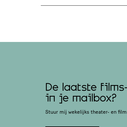
De laatste films
in je mailbox?
Stuur mij wekelijks theater- en film