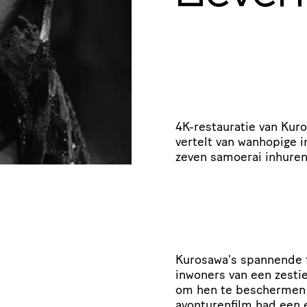
4K-restauratie van Kur
vertelt van wanhopige 
zeven samoerai inhure
Kurosawa's spannende f
inwoners van een zesti
om hen te beschermen t
avonturenfilm had een 