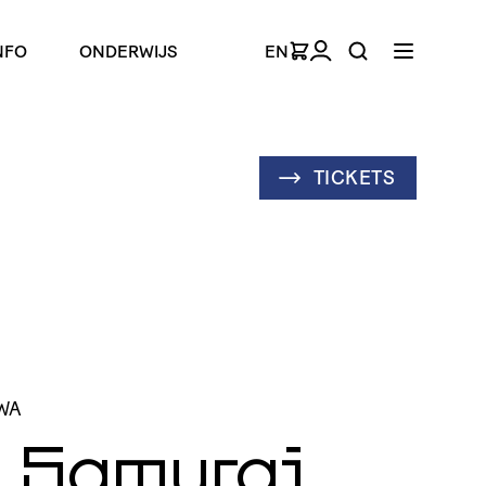
NFO
ONDERWIJS
EN
TICKETS
WA
 Samurai