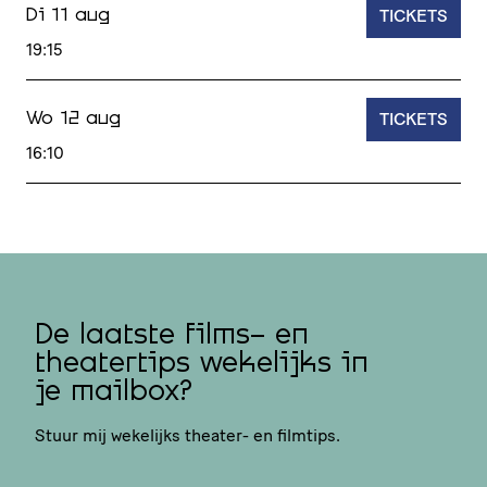
TICKETS
Di 11 aug
19:15
TICKETS
Wo 12 aug
16:10
De laatste films- en
theatertips wekelijks in
je mailbox?
Stuur mij wekelijks theater- en filmtips.