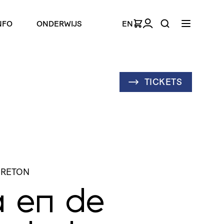
NFO
ONDERWIJS
EN
TICKETS
URETON
 en de