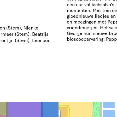
een uur vol lachsalvo’s
momenten. Met tien ong
gloednieuwe liedjes en
en meezingen met Peppa
vriendinnetjes. Het wac
on (Stem), Nienke
George hun nieuwe broer
ermeer (Stem), Beatrijs
bioscoopervaring: Pepp
Fontijn (Stem), Leonoor