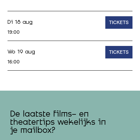
TICKETS
Di 18 aug
19:00
TICKETS
Wo 19 aug
16:00
De laatste films- en
theatertips wekelijks in
je mailbox?