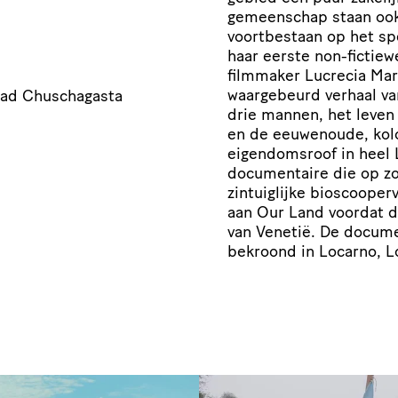
gemeenschap staan ook 
voortbestaan op het sp
haar eerste non-fictiew
filmmaker Lucrecia Mart
waargebeurd verhaal va
dad Chuschagasta
drie mannen, het leven
en de eeuwenoude, kolon
eigendomsroof in heel L
documentaire die op zow
zintuiglijke bioscooperv
aan Our Land voordat de
van Venetië. De docume
bekroond in Locarno, L