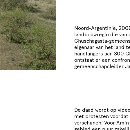
Noord-Argentinië, 2009
landbouwregio die van
Chuschagasta-gemeens
eigenaar van het land t
handlangers aan 300 Ch
ontstaat er een confron
gemeenschapsleider Ja
De daad wordt op video
met protesten voordat 
verschijnen. Voor Amín 
gebied een puur zakeli