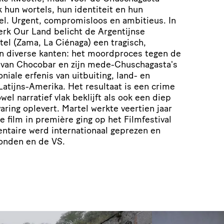
hun wortels, hun identiteit en hun
el. Urgent, compromisloos en ambitieus. In
erk Our Land belicht de Argentijnse
el (Zama, La Ciénaga) een tragisch,
n diverse kanten: het moordproces tegen de
 van Chocobar en zijn mede-Chuschagasta's
iale erfenis van uitbuiting, land- en
atijns-Amerika. Het resultaat is een crime
el narratief vlak beklijft als ook een diep
aring oplevert. Martel werkte veertien jaar
 film in première ging op het Filmfestival
ntaire werd internationaal geprezen en
onden en de VS.