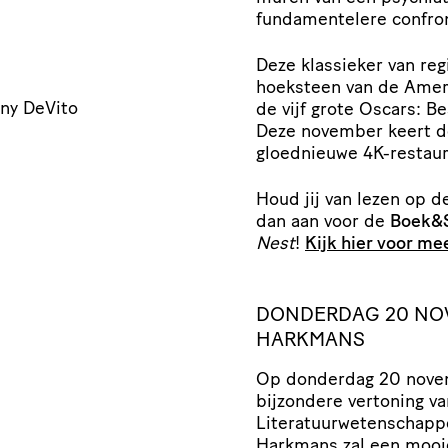
fundamentelere confron
Deze klassieker van re
hoeksteen van de Ameri
nny DeVito
de vijf grote Oscars: Be
Deze november keert de
gloednieuwe 4K-restaura
Houd jij van lezen op 
dan aan voor de
Boek&
Nest
!
Kijk hier voor me
DONDERDAG 20 NOV
HARKMANS
Op donderdag 20 novemb
bijzondere vertoning v
Literatuurwetenschappe
Harkmans zal een mooie 