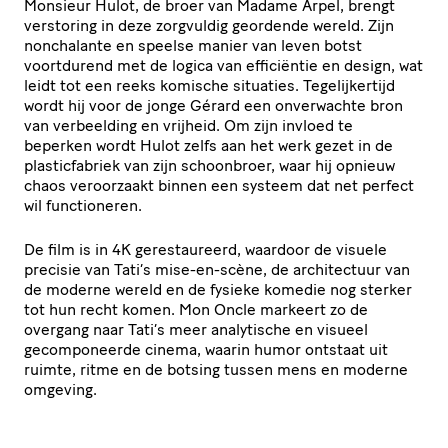
Monsieur Hulot, de broer van Madame Arpel, brengt
verstoring in deze zorgvuldig geordende wereld. Zijn
nonchalante en speelse manier van leven botst
voortdurend met de logica van efficiëntie en design, wat
leidt tot een reeks komische situaties. Tegelijkertijd
wordt hij voor de jonge Gérard een onverwachte bron
van verbeelding en vrijheid. Om zijn invloed te
beperken wordt Hulot zelfs aan het werk gezet in de
plasticfabriek van zijn schoonbroer, waar hij opnieuw
chaos veroorzaakt binnen een systeem dat net perfect
wil functioneren.
De film is in 4K gerestaureerd, waardoor de visuele
precisie van Tati’s mise-en-scène, de architectuur van
de moderne wereld en de fysieke komedie nog sterker
tot hun recht komen. Mon Oncle markeert zo de
overgang naar Tati’s meer analytische en visueel
gecomponeerde cinema, waarin humor ontstaat uit
ruimte, ritme en de botsing tussen mens en moderne
omgeving.