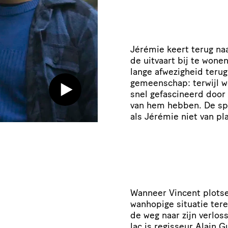
Jérémie keert terug na
de uitvaart bij te wonen
lange afwezigheid terug
gemeenschap: terwijl w
snel gefascineerd door
van hem hebben. De sp
als Jérémie niet van pla
Wanneer Vincent plotsel
wanhopige situatie terec
de weg naar zijn verlos
lac is regisseur Alain 