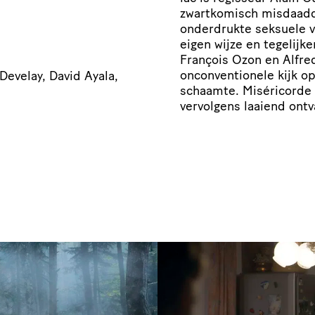
zwartkomisch misdaaddr
onderdrukte seksuele v
eigen wijze en tegelijk
François Ozon en Alfre
onconventionele kijk op
Develay, David Ayala,
schaamte. Miséricorde 
vervolgens laaiend ontv