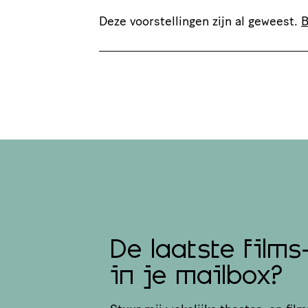
Deze voorstellingen zijn al geweest.
B
De laatste films
in je mailbox?