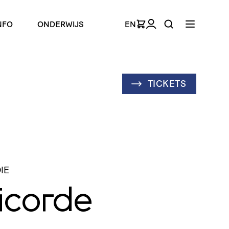
NFO
ONDERWIJS
EN
TICKETS
IE
icorde