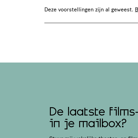
Deze voorstellingen zijn al geweest.
B
De laatste films
in je mailbox?