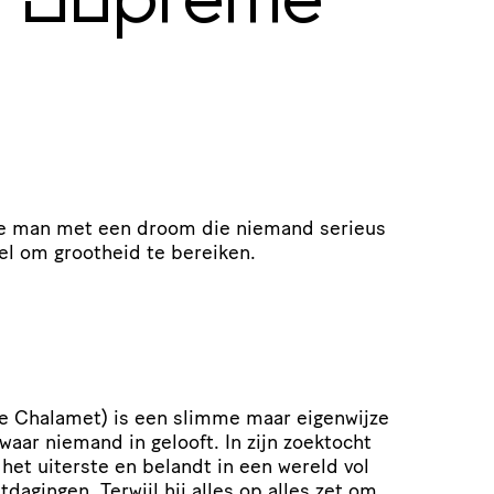
 Supreme
ge man met een droom die niemand serieus
el om grootheid te bereiken.
e Chalamet) is een slimme maar eigenwijze
aar niemand in gelooft. In zijn zoektocht
 het uiterste en belandt in een wereld vol
itdagingen. Terwijl hij alles op alles zet om