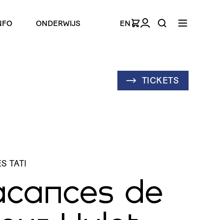
NFO
ONDERWIJS
EN
TICKETS
S TATI
acances de