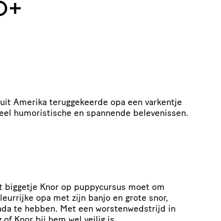
6+
r uit Amerika teruggekeerde opa een varkentje
veel humoristische en spannende belevenissen.
at biggetje Knor op puppycursus moet om
leurrijke opa met zijn banjo en grote snor,
nda te hebben. Met een worstenwedstrijd in
 of Knor bij hem wel veilig is.