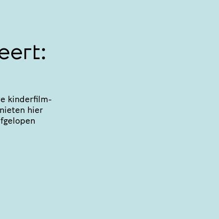
eert:
e kinder­film­
enieten hier
afgelopen