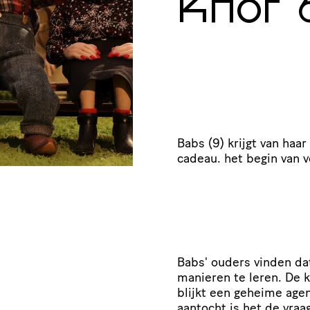
Knor
Babs (9) krijgt van haa
cadeau. het begin van 
Babs' ouders vinden d
manieren te leren. De k
blijkt een geheime age
aantocht is het de vraag