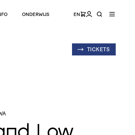
NFO
ONDERWIJS
EN
TICKETS
WA
and Low