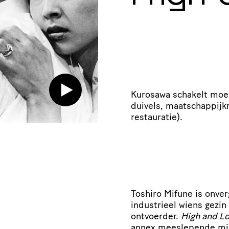
Kurosawa schakelt moei
duivels, maatschappijk
restauratie).
Toshiro Mifune is onver
industrieel wiens gezin
ontvoerder.
High and L
annex meeslepende mis