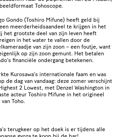
dbeeldformaat Tohoscope.
ngo Gondo (Toshiro Mifune) heeft geld bij
een meerderheidsaandeel te krijgen in het
j het grootste deel van zijn leven heeft
reigen in het water te vallen door de
lkameraadje van zijn zoon – een foutje, want
igenlijk op zijn zoon gemunt. Het betalen
ndo's financiële ondergang betekenen.
rkte Kurosawa's internationale faam en was
 op de dag van vandaag: deze zomer verschijnt
Highest 2 Lowest, met Denzel Washington in
aste acteur Toshiro Mifune in het origineel
 van Toho.
's terugkeer op het doek is er tijdens alle
apanse gyoza te koop bij de bar!