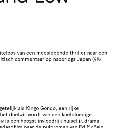
teloos van een meeslepende thriller naar een
ritisch commentaar op naoorlogs Japan (4K-
getelijk als Kingo Gondo, een rijke
 het doelwit wordt van een koelbloedige
ow
is een hoogst invloedrijk huiselijk drama
daadfilm naar de pulproman van Ed McBain,