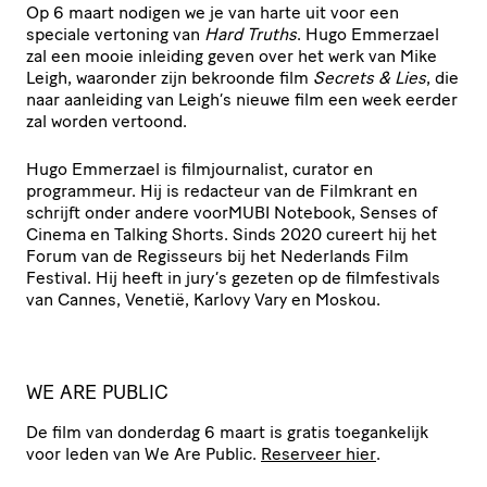
Op 6 maart nodigen we je van harte uit voor een
speciale vertoning van
Hard Truths
. Hugo Emmerzael
zal een mooie inleiding geven over het werk van Mike
Leigh, waaronder zijn bekroonde film
Secrets
&
Lies
, die
naar aanleiding van Leigh’s nieuwe film een week eerder
zal worden vertoond.
Hugo Emmerzael is film­jour­na­list, curator en
programmeur. Hij is redacteur van de Filmkrant en
schrijft onder andere voorMUBI Notebook, Senses of
Cinema en Talking Shorts. Sinds 2020 cureert hij het
Forum van de Regisseurs bij het Nederlands Film
Festival. Hij heeft in jury’s gezeten op de film­fes­ti­vals
van Cannes, Venetië, Karlovy Vary en Moskou.
WE ARE PUBLIC
De film van donderdag 6 maart is gratis toegan­ke­lijk
voor leden van We Are Public.
Reserveer hier
.