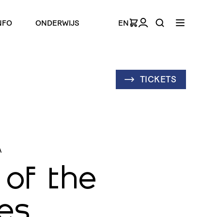
NFO
ONDERWIJS
EN
TICKETS
A
 of the
ies