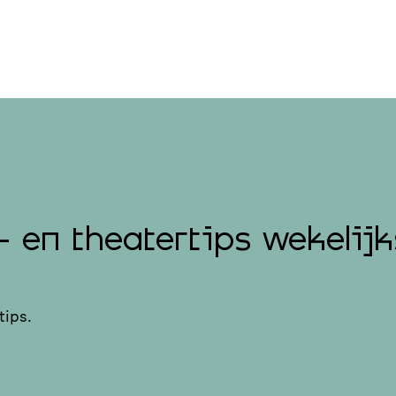
- en theatertips wekelijk
tips.