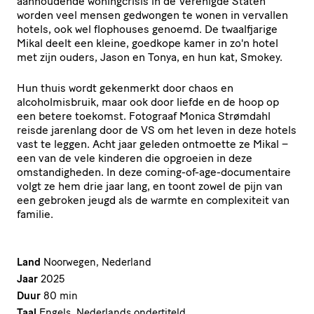
aanhoudende woningcrisis in de Verenigde Staten
worden veel mensen gedwongen te wonen in vervallen
hotels, ook wel flophouses genoemd. De twaalfjarige
Mikal deelt een kleine, goedkope kamer in zo'n hotel
met zijn ouders, Jason en Tonya, en hun kat, Smokey.
Hun thuis wordt gekenmerkt door chaos en
alcoholmisbruik, maar ook door liefde en de hoop op
een betere toekomst. Fotograaf Monica Strømdahl
reisde jarenlang door de VS om het leven in deze hotels
vast te leggen. Acht jaar geleden ontmoette ze Mikal –
een van de vele kinderen die opgroeien in deze
omstandigheden. In deze coming-of-age-documentaire
volgt ze hem drie jaar lang, en toont zowel de pijn van
een gebroken jeugd als de warmte en complexiteit van
familie.
Land
Noorwegen, Nederland
Jaar
2025
Duur
80 min
Taal
Engels, Nederlands ondertiteld