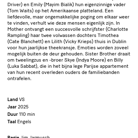
Driver) en Emily (Mayim Bialik) hun eigenzinnige vader
(Tom Waits) op het Amerikaanse platteland. Een
liefdevolle, maar ongemakkelijke poging om elkaar weer
te vinden, verhult wie deze mensen eigenlijk zijn. In
Mother ontvangt een succesvolle schrijfster (Charlotte
Rampling) haar twee volwassen dochters Timothea
(Cate Blanchett) en Lilith (Vicky Krieps) thuis in Dublin
voor hun jaarlijkse theekransje. Emoties worden zoveel
mogelijk buiten de deur gehouden. Sister Brother draait
om tweelingzus en -broer Skye (Indya Moore) en Billy
(Luka Sabbat), die in het bijna lege Parijse appartement
van hun recent overleden ouders de familiebanden
ontrafelen.
Land
VS
Jaar
2025
Duur
110 min
Taal
Engels
Regie
Jim Jarmusch