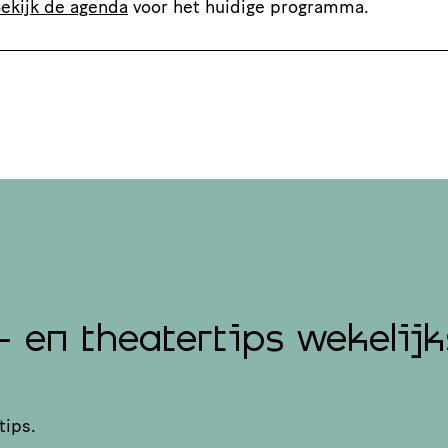
ekijk de agenda
voor het huidige programma.
- en theatertips wekelijk
tips.