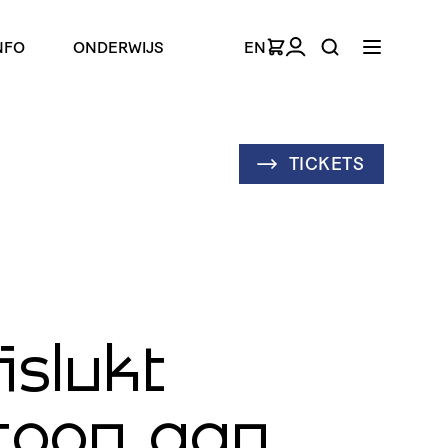
NFO
ONDERWIJS
EN
TICKETS
islukt
toon aan