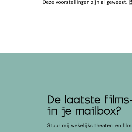
Deze voorstellingen zijn al geweest.
B
De laatste films
in je mailbox?
Stuur mij wekelijks theater- en film