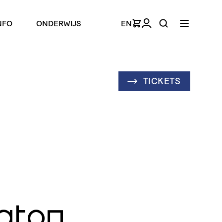
NFO
ONDERWIJS
EN
TICKETS
gton