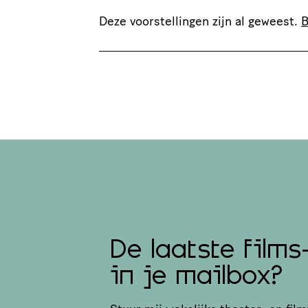
Deze voorstellingen zijn al geweest.
B
De laatste films
in je mailbox?