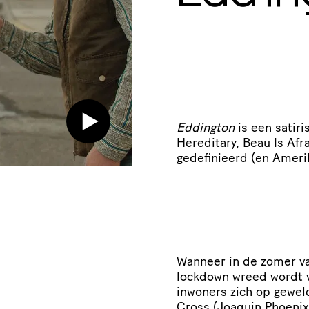
Eddington
is een satiri
Hereditary, Beau Is Afr
gedefinieerd (en Amer
Wanneer in de zomer va
lockdown wreed wordt 
inwoners zich op geweld
Cross (Joaquin Phoenix