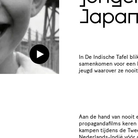
Japa
In De Indische Tafel bl
samenkomen voor een I
jeugd waarover ze nooi
Aan de hand van nooit 
propagandafilms keren 
kampen tijdens de Twee
Nederlands-Indië vóór d