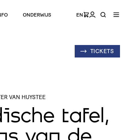
NFO
ONDERWIJS
EN
TICKETS
TER VAN HUYSTEE
ische tafel,
ns van de