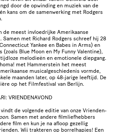
ringd door de opwinding en muziek van de
 één kans om de samenwerking met Rodgers
.
n de meest invloedrijke Amerikaanse
jd. Samen met Richard Rodgers schreef hij 28
Connecticut Yankee en Babes in Arms) en
(zoals Blue Moon en My Funny Valentine),
n tijdloze melodieën en emotionele diepgang.
lahoma! met Hammerstein het meest
 Amerikaanse musicalgeschiedenis vormde,
kele maanden later, op 48-jarige leeftijd. De
ère op het Filmfestival van Berlijn.
RI: VRIENDENAVOND
vindt de volgende editie van onze Vrien­den­
oon
. Samen met andere film­lief­heb­bers
dere film en kun je na afloop gezellig
ienden. Wij trakteren op borrelhapjes! Een