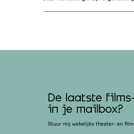
De laatste films
in je mailbox?
Stuur mij wekelijks theater- en film