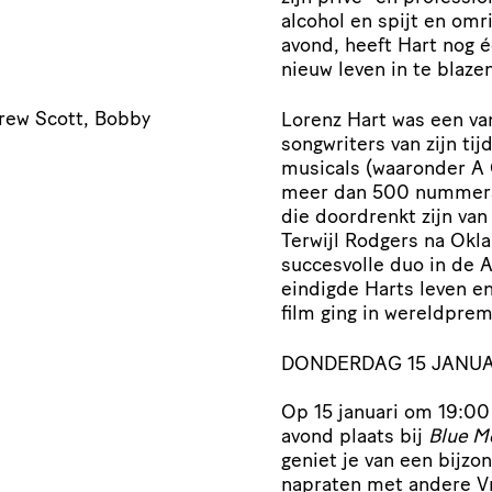
alcohol en spijt en om
avond, heeft Hart nog
nieuw leven in te blazen
rew Scott, Bobby
Lorenz Hart was een va
songwriters van zijn ti
musicals (waaronder A 
meer dan 500 nummers 
die doordrenkt zijn va
Terwijl Rodgers na Ok
succesvolle duo in de
eindigde Harts leven en
film ging in wereldpremi
DONDERDAG 15 JANUA
Op 15 januari om 19:00 
avond plaats bij
Blue M
geniet je van een bijzon
napraten met andere Vr