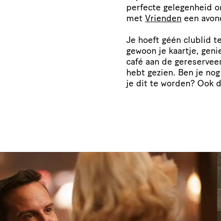
perfecte gelegenheid 
met
Vrienden
een avond
Je hoeft géén clublid t
gewoon je kaartje, genie
café aan de gere­ser­ve
hebt gezien. Ben je no
je dit te worden? Ook 