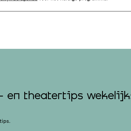
- en theatertips wekelijk
tips.