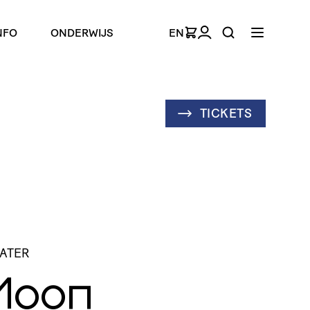
NFO
ONDERWIJS
EN
TICKETS
LATER
Moon