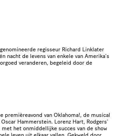
genomineerde regisseur Richard Linklater
én nacht de levens van enkele van Amerika’s
oorgoed veranderen, begeleid door de
 de premièreavond van Oklahoma!, de musical
 Oscar Hammerstein. Lorenz Hart, Rodgers’
et met het onmiddellijke succes van de show
nele leven uit elkaar vallen. Gekweld door