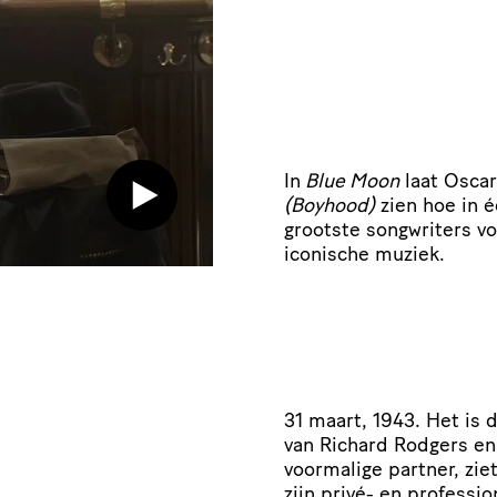
In
Blue Moon
laat Oscar
(Boyhood)
zien hoe in é
grootste songwriters v
iconische muziek.
31 maart, 1943. Het is
van Richard Rodgers en
voormalige partner, zi
zijn privé- en professio