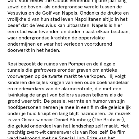
won. Voor Below the Clouds verkende hij drie jaar lang
zowel de boven- als ondergrondse wereld tussen de
Vesuvius en de Golf van Napels. Ondanks de drukte en
vrolijkheid van hun stad leven Napolitanen altijd in het
besef dat de Vesuvius kan uitbarsten. Napels is hier
een stad waar levenden en doden naast elkaar bestaan,
waar ondergrondse krachten de oppervlakte
ondermijnen en waar het verleden voortdurend
doorwerkt in het heden.
Rosi bezoekt de ruïnes van Pompeï en de illegale
tunnels die grafrovers eronder graven om antieke
voorwerpen op de zwarte markt te verkopen. Hij volgt
kinderen die bijles krijgen van een oude boekhandelaar
en medewerkers van de alarmcentrale, die met een
kwinkslag de angst van bellers sussen telkens als de
grond weer trilt. De passie, warmte en humor van zijn
hoofdpersonen nemen je mee in een film die geleidelijk
onder je huid kruipt en lang blijft nazinderen. De muziek
is van Oscar-winnaar Daniel Blumberg (The Brutalist),
die geluid onderdeel van het landschap zelf maakt. Het
prachtig zwart-wit camerawerk is van Rosi zelf. De film
werd bekroond met de Special Jury Prize van het