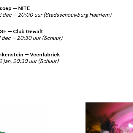
soep —
NITE
2 dec — 20:00 uur (Stads­schouw­burg Haarlem)
ISE
— Club Gewalt
11 dec — 20:30 uur (Schuur)
n­ken­stein — Veenfabriek
2 jan, 20:30 uur (Schuur)