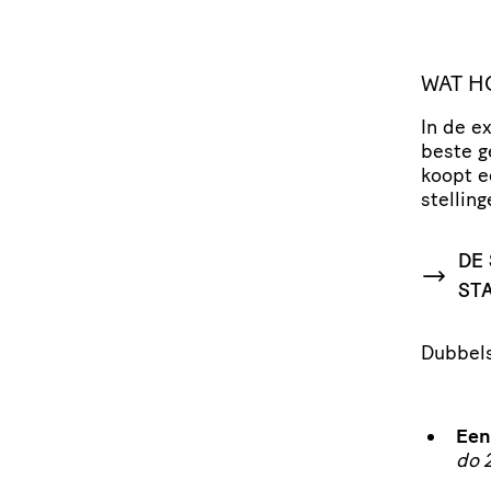
WAT H
In de e
beste g
koopt e
stel­li
DE 
ST
Dubbels
Een
do 