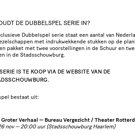
OUDT DE DUBBELSPEL SERIE IN?
xclusieve Dubbelspel serie staat een aantal van Nederl
ezel­schappen met indruk­wek­kende stukken op de plan
en pakket met twee voor­stel­lingen in de Schuur en twe
ngen in de Stadsschouwburg.
SERIE IS TE KOOP VIA DE WEBSITE VAN DE
ADSSCHOUWBURG.
pel bestaat uit:
 Groter Verhaal — Bureau Vergezicht / Theater Rotter
26 nov — 20:00 uur (Stads­schouw­burg Haarlem)