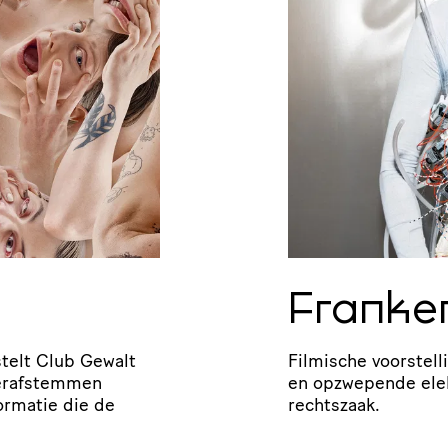
Franke
telt Club Gewalt
Filmische voor­stel­l
heraf­stemmen
en opzwepende elek
ormatie die de
rechtszaak.