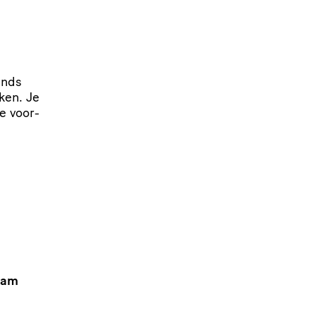
ands
ken. Je
e voor­
dam