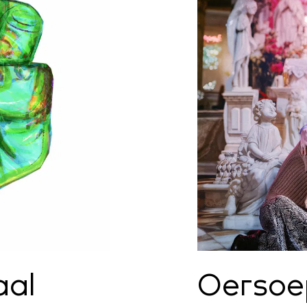
aal
Oersoe