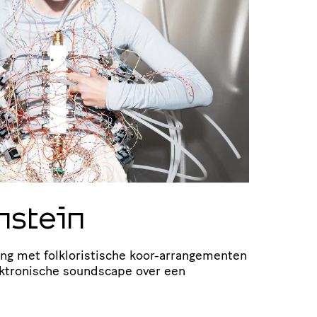
nstein
ing met folklo­ris­ti­sche koor-arran­ge­menten
­tro­ni­sche soundscape over een