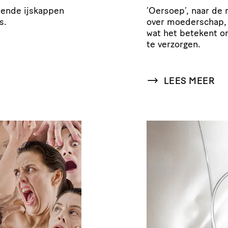
ltende ijskappen
‘
Oersoep’, naar de 
s.
over moederschap, li
wat het betekent o
te verzorgen.
LEES MEER