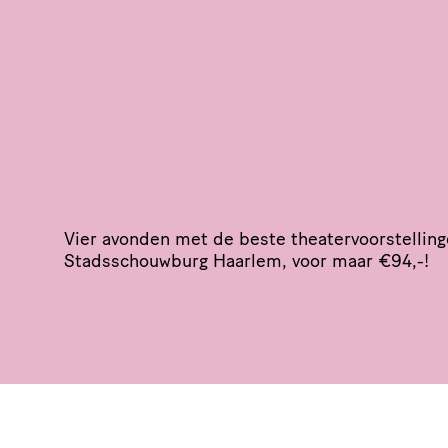
Vier avonden met de beste thea­ter­voor­stel­li
Stads­schouw­burg Haarlem
, voor maar €94,-!