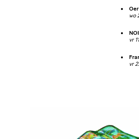
Oer
wo 
NO
vr 
Fra
vr 2