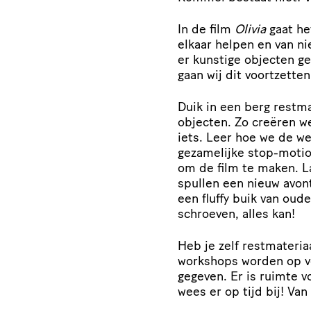
In de film
Olivia
gaat het
elkaar helpen en van ni
er kunstige objecten ge
gaan wij dit voortzette
Duik in een berg restm
objecten. Zo creëren we
iets. Leer hoe we de we
gezamelijke stop-motion
om de film te maken. La
spullen een nieuw avon
een fluffy buik van oud
schroeven, alles kan!
Heb je zelf restmateri
workshops worden op v
gegeven. Er is ruimte 
wees er op tijd bij! Van