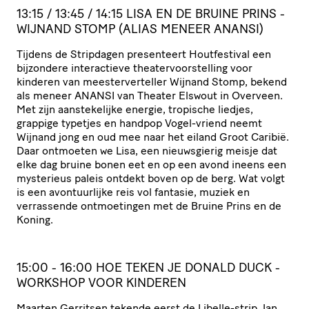
13:15 / 13:45 / 14:15 LISA EN DE BRUINE PRINS -
WIJNAND STOMP (ALIAS MENEER ANANSI)
Tijdens de Stripdagen presenteert Houtfestival een
bijzondere interactieve theatervoorstelling voor
kinderen van meesterverteller Wijnand Stomp, bekend
als meneer ANANSI van Theater Elswout in Overveen.
Met zijn aanstekelijke energie, tropische liedjes,
grappige typetjes en handpop Vogel-vriend neemt
Wijnand jong en oud mee naar het eiland Groot Caribië.
Daar ontmoeten we Lisa, een nieuwsgierig meisje dat
elke dag bruine bonen eet en op een avond ineens een
mysterieus paleis ontdekt boven op de berg. Wat volgt
is een avontuurlijke reis vol fantasie, muziek en
verrassende ontmoetingen met de Bruine Prins en de
Koning.
15:00 - 16:00 HOE TEKEN JE DONALD DUCK -
WORKSHOP VOOR KINDEREN
Maarten Gerritsen tekende eerst de Libelle-strip Jan,