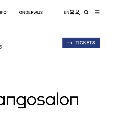
NFO
ONDERWIJS
EN
TICKETS
5
angosalon