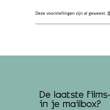
Deze voorstellingen zijn al geweest.
B
De laatste films
in je mailbox?