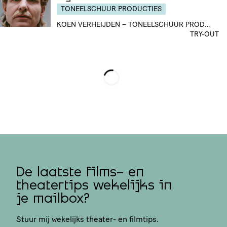
TONEELSCHUUR PRODUCTIES
KOEN VERHEIJDEN – TONEELSCHUUR PRODUCTIES
TRY-OUT
Loading...
De laatste films- en
theatertips wekelijks in
je mailbox?
Stuur mij wekelijks theater- en filmtips.