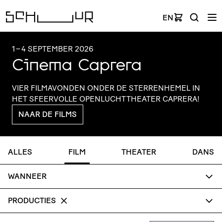
EN
1
–
4 SEPTEMBER 2026
Cinema Caprera
VIER FILMAVONDEN ONDER DE STER­REN­HEMEL IN
HET SFEERVOLLE OPEN­LUCHT­THE­ATER CAPRERA!
NAAR DE FILMS
ALLES
FILM
THEATER
DANS
WANNEER
PRODUCTIES