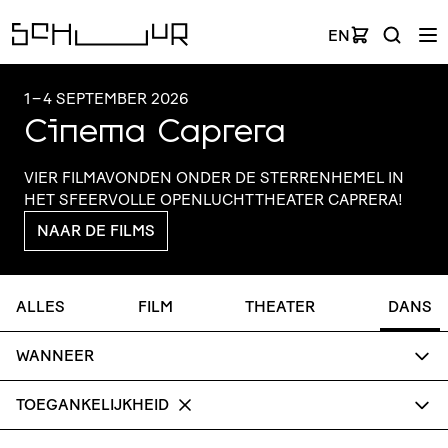
EN
1
–
4 SEPTEMBER 2026
Cinema Caprera
VIER FILMAVONDEN ONDER DE STER­REN­HEMEL IN
HET SFEERVOLLE OPEN­LUCHT­THE­ATER CAPRERA!
NAAR DE FILMS
ALLES
FILM
THEATER
DANS
WANNEER
TOEGANKELIJKHEID