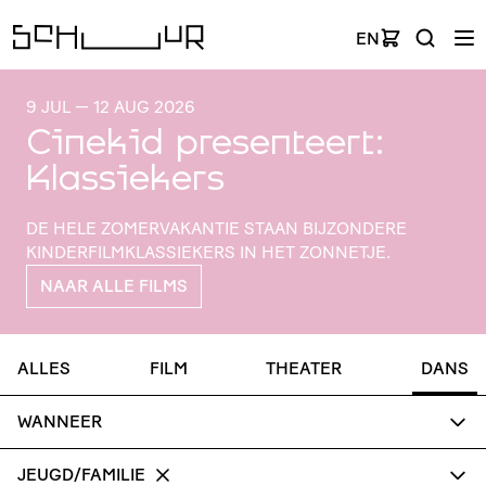
EN
9 JUL
—
12 AUG 2026
Cinekid presenteert:
Klassiekers
DE HELE ZOMER­VA­KANTIE STAAN BIJZONDERE
KINDER­FILM­KLAS­SIE­KERS IN HET ZONNETJE.
NAAR ALLE FILMS
ALLES
FILM
THEATER
DANS
WANNEER
JEUGD/FAMILIE