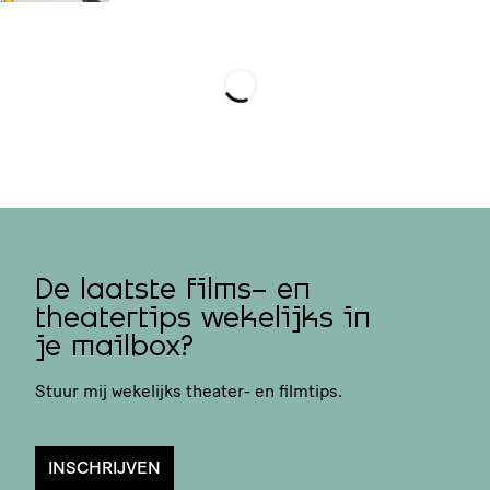
Loading...
De laatste films- en
theatertips wekelijks in
je mailbox?
Stuur mij wekelijks theater- en filmtips.
INSCHRIJVEN